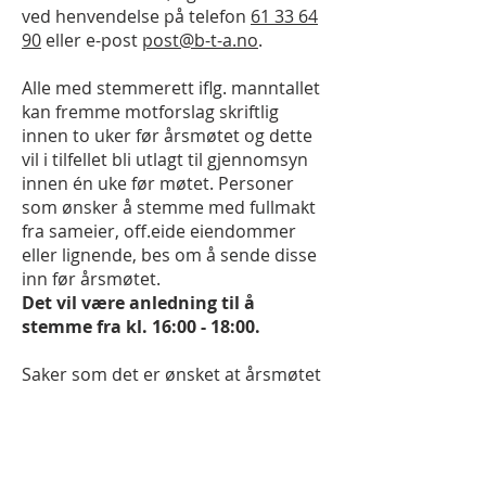
ved henvendelse på telefon
61 33 64
90
eller e-post
post@b-t-a.no
.
Alle med stemmerett iflg. manntallet
kan fremme motforslag skriftlig
innen to uker før årsmøtet og dette
vil i tilfellet bli utlagt til gjennomsyn
innen én uke før møtet. Personer
som ønsker å stemme med fullmakt
fra sameier, off.eide eiendommer
eller lignende, bes om å sende disse
inn før årsmøtet.
Det vil være anledning til å
stemme fra kl. 16:00 - 18:00.
Saker som det er ønsket at årsmøtet
skal uttale seg om må fremmes
skriftlig overfor styret innen en uke
før møtet.