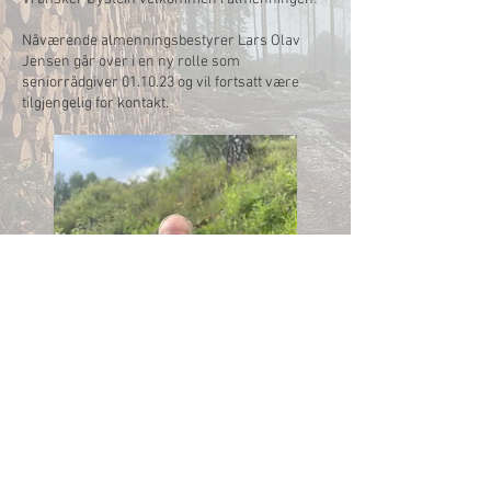
Nåværende almenningsbestyrer Lars Olav
Jensen går over i en ny rolle som
seniorrådgiver 01.10.23 og vil fortsatt være
tilgjengelig for kontakt.