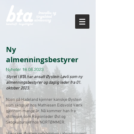
Ny
almenningsbestyrer
Nyheter
18.08.2023
Styret i BTA har ansatt Øystein Løvli som ny
almenningsbestyrer og daglig leder fra 01.
oktober 2023.
Noen på Hadeland kjenner kanskje Øystein
som skogsjef hos Mathiesen Eidsvold Værk
gjennom mange år. Nå kommer han fra
stillingen som Regionleder Øst og
Skogkultursjef hos NORTØMMER.
Vi ønsker Øystein velkommen i almenningen
!