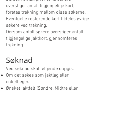
overstiger antall tilgjengelige kort,
foretas trekning mellom disse søkerne.
Eventuelle resterende kort tildeles øvrige
søkere ved trekning.
Dersom antall søkere overstiger antall
tilgjengelige jaktkort, gjennomføres
trekning.
Søknad
Ved søknad skal følgende oppgis:
Om det søkes som jaktlag eller
enkeltjeger.
Ønsket jaktfelt (Søndre, Midtre eller
Nordre). Dersom flere felt er aktuelle,
oppgis disse i prioritert rekkefølge.
Navn, adresse og telefonnummer på
søker(e).
Dokumentasjon på tilgang til godkjent
ettersøkshund.