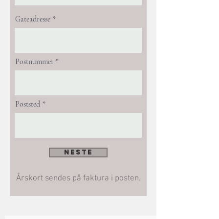
Gateadresse
Postnummer
Poststed
Neste
Årskort sendes på faktura i posten.