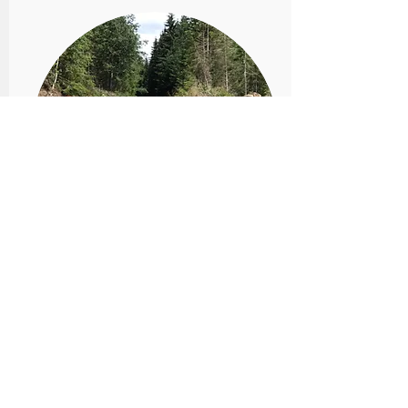
Kjør forsiktig!
Husk at du kjører på smal veg
med beitedyr og
tømmertransport.
Les om vegavgift her